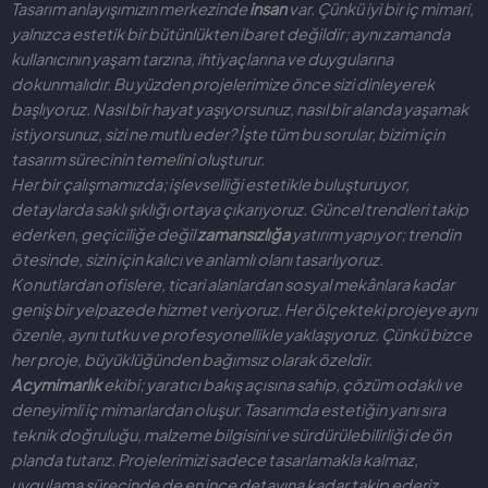
Tasarım anlayışımızın merkezinde
insan
var. Çünkü iyi bir iç mimari,
yalnızca estetik bir bütünlükten ibaret değildir; aynı zamanda
kullanıcının yaşam tarzına, ihtiyaçlarına ve duygularına
dokunmalıdır. Bu yüzden projelerimize önce sizi dinleyerek
başlıyoruz. Nasıl bir hayat yaşıyorsunuz, nasıl bir alanda yaşamak
istiyorsunuz, sizi ne mutlu eder? İşte tüm bu sorular, bizim için
tasarım sürecinin temelini oluşturur.
Her bir çalışmamızda; işlevselliği estetikle buluşturuyor,
detaylarda saklı şıklığı ortaya çıkarıyoruz. Güncel trendleri takip
ederken, geçiciliğe değil
zamansızlığa
yatırım yapıyor; trendin
ötesinde, sizin için kalıcı ve anlamlı olanı tasarlıyoruz.
Konutlardan ofislere, ticari alanlardan sosyal mekânlara kadar
geniş bir yelpazede hizmet veriyoruz. Her ölçekteki projeye aynı
özenle, aynı tutku ve profesyonellikle yaklaşıyoruz. Çünkü bizce
her proje, büyüklüğünden bağımsız olarak özeldir.
Acymimarlık
ekibi; yaratıcı bakış açısına sahip, çözüm odaklı ve
deneyimli iç mimarlardan oluşur. Tasarımda estetiğin yanı sıra
teknik doğruluğu, malzeme bilgisini ve sürdürülebilirliği de ön
planda tutarız. Projelerimizi sadece tasarlamakla kalmaz,
uygulama sürecinde de en ince detayına kadar takip ederiz.