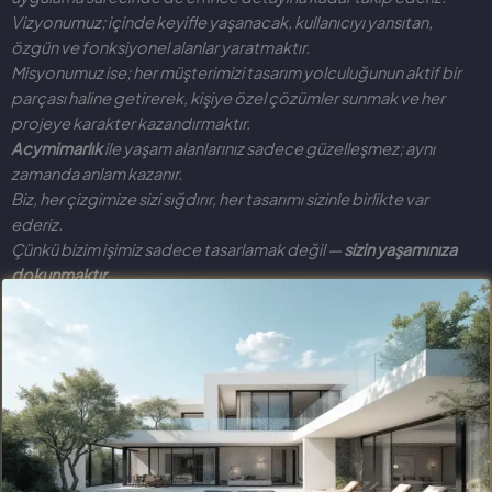
Vizyonumuz; içinde keyifle yaşanacak, kullanıcıyı yansıtan,
özgün ve fonksiyonel alanlar yaratmaktır.
Misyonumuz ise; her müşterimizi tasarım yolculuğunun aktif bir
parçası haline getirerek, kişiye özel çözümler sunmak ve her
projeye karakter kazandırmaktır.
Acymimarlık
ile yaşam alanlarınız sadece güzelleşmez; aynı
zamanda anlam kazanır.
Biz, her çizgimize sizi sığdırır, her tasarımı sizinle birlikte var
ederiz.
Çünkü bizim işimiz sadece tasarlamak değil —
sizin yaşamınıza
dokunmaktır.